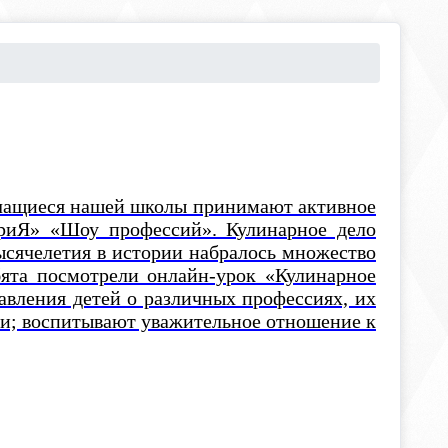
Учащиеся нашей школы принимают активное
риЯ» «Шоу профессий». Кулинарное дело
тысячелетия в истории набралось множество
ебята посмотрели онлайн-урок «Кулинарное
авления детей о различных профессиях, их
ии; воспитывают уважительное отношение к