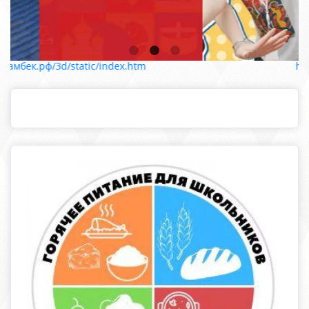
lhttp://самбек.рф/3d/static/index.htm