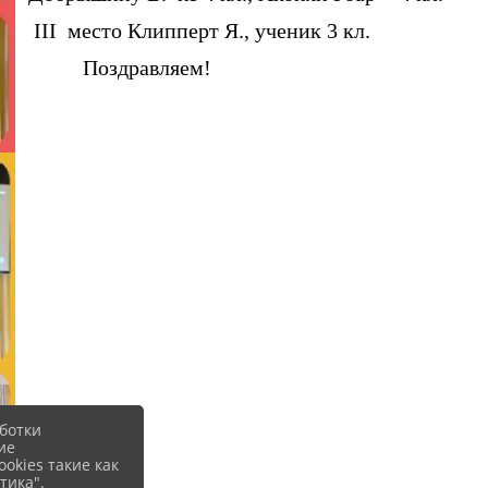
III
место Клипперт Я., ученик 3 кл.
Поздравляем!
ботки
ие
okies такие как
тика".