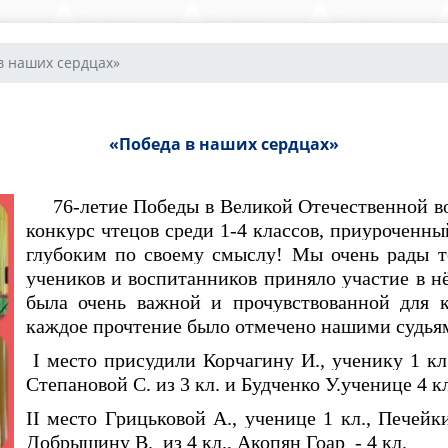
в наших сердцах»
«Победа в наших сердцах»
76-летие Победы в Великой Отечественной вой
конкурс чтецов среди 1-4 классов, приуроченн
глубоким по своему смыслу! Мы очень рады т
учеников и воспитанников приняло участие в н
была очень важной и прочувствованной для 
каждое прочтение было отмечено нашими судья
I
место присудили Корчагину И., ученику 1 кл.
Степановой С. из 3 кл. и Будченко У.ученице 4 кл
II
место Грицьковой А., ученице 1 кл., Печейки
Добрышину В. из 4 кл., Акопян Гоар - 4 кл.