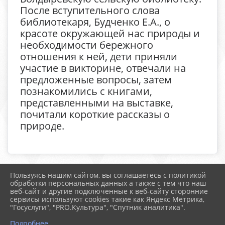
После вступительного слова
библиотекаря, Будченко Е.А., о
красоте окружающей нас природы и
необходимости бережного
отношения к ней, дети приняли
участие в викторине, отвечали на
предложенные вопросы, затем
познакомились с книгами,
представленными на выставке,
почитали короткие рассказы о
природе.
Пользуясь нашим сайтом, вы соглашаетесь с политикой
2026 г. boldschool-rostov.ru
обработки персональных данных а также с тем что наш
Вход
веб-сайт и другие подключенные к веб-сайту сторонние
Карта сайта
сервисы используют cookies такие как Яндекс Метрика,
Политика обработки персональных данных
"Госуслуги", "PRO.Культура", "Спутник аналитика".
Подробнее