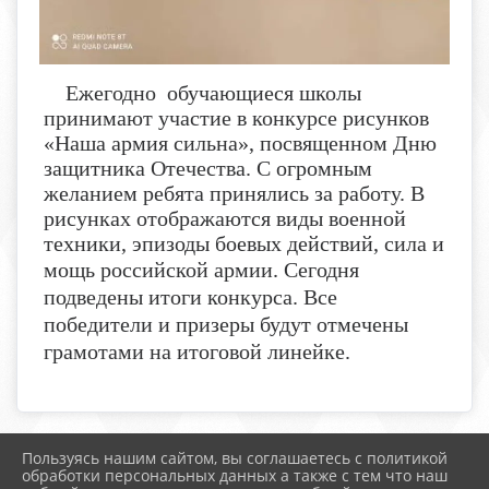
Ежегодно обучающиеся школы
принимают участие в конкурсе рисунков
«Наша армия сильна», посвященном Дню
защитника Отечества. С огромным
желанием ребята принялись за работу. В
рисунках отображаются виды военной
техники, эпизоды боевых действий, сила и
мощь российской армии
Сегодня
.
подведены итоги конкурса. Все
победители и призеры будут отмечены
грамотами на итоговой линейке.
Пользуясь нашим сайтом, вы соглашаетесь с политикой
2026 г. boldschool-rostov.ru
обработки персональных данных а также с тем что наш