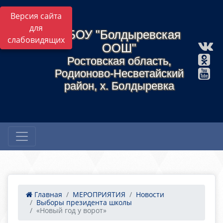
Версия сайта
для
МБОУ "Болдыревская
слабовидящих
ООШ"
Ростовская область,
Родионово-Несветайский
район, х. Болдыревка
Главная
МЕРОПРИЯТИЯ
Новости
Выборы президента школы
«Новый год у ворот»