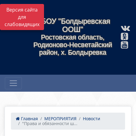
Версия сайта
для
МБОУ "Болдыревская
слабовидящих
ООШ"
Ростовская область,
Родионово-Несветайский
район, х. Болдыревка
Главная
МЕРОПРИЯТИЯ
Новости
"Права и обязанности ш...