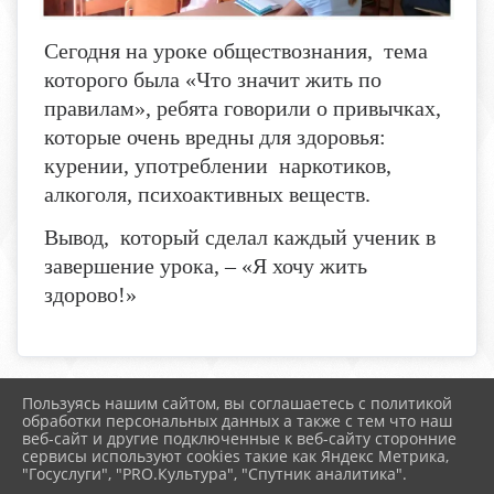
Сегодня на уроке обществознания, тема
которого была «Что значит жить по
правилам», ребята говорили о привычках,
которые очень вредны для здоровья:
курении, употреблении наркотиков,
алкоголя, психоактивных веществ.
Вывод, который сделал каждый ученик в
завершение урока, – «Я хочу жить
здорово!»
Пользуясь нашим сайтом, вы соглашаетесь с политикой
2026 г. boldschool-rostov.ru
обработки персональных данных а также с тем что наш
Вход
веб-сайт и другие подключенные к веб-сайту сторонние
Карта сайта
сервисы используют cookies такие как Яндекс Метрика,
Политика обработки персональных данных
"Госуслуги", "PRO.Культура", "Спутник аналитика".