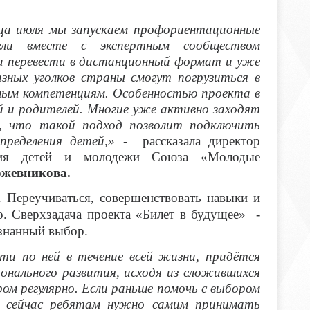
нца июля мы запускаем профориентационные
ли вместе с экспертным сообществом
а перевести в дистанционный формат и уже
азных уголков страны смогут погрузиться в
зным компетенциям. Особенностью проекта в
й и родителей. Многие уже активно заходят
, что такой подход позволит подключить
определения детей,» -
рассказала
директор
ития детей и молодежи Союза «Молодые
ожевникова.
 Переучиваться, совершенствовать навыки и
о. Сверхзадача проекта «Билет в будущее» -
ознанный выбор.
ти по ней в течение всей жизни, придётся
онального развития, исходя из сложившихся
м регулярно. Если раньше помочь с выбором
 сейчас ребятам нужно самим принимать