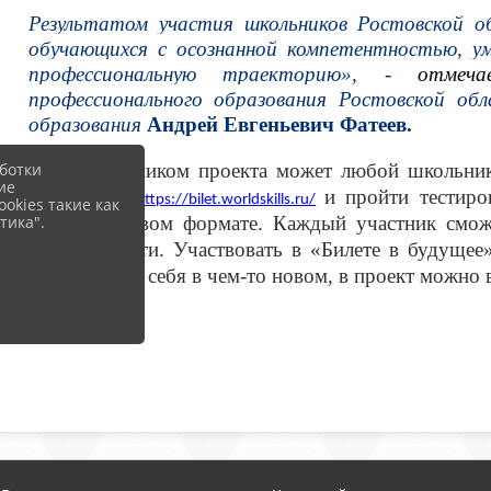
Результатом участия школьников Ростовской о
обучающихся с осознанной компетентностью, у
профессиональную траекторию», -
отме
профессионального образования Ростовской обл
образования
Андрей Евгеньевич Фатеев.
ботки
Стать участником проекта может любой школьник 
ие
платформу
и пройти тестиро
https://bilet.worldskills.ru/
okies такие как
тика".
легком игровом формате. Каждый участник смож
этапов пройти. Участвовать в «Билете в будущее
попробовать себя в чем-то новом, в проект можно 