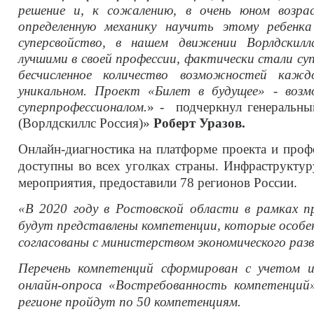
решение и, к сожалению, в очень юном возра
определенную механику научить этому ребенк
суперсвойство, в нашем движении Ворлдскил
лучшими в своей профессии, фактически стали су
бесчисленное количество возможностей кажд
уникальном. Проект «Билет в будущее» - во
суперпрофессионалом.
» - подчеркнул генеральн
(Ворлдскиллс Россия)»
Роберт Уразов.
Онлайн-диагностика на платформе проекта и проф
доступны во всех уголках страны. Инфраструктур
мероприятия, предоставили 78 регионов России.
«В 2020 году в Ростовской области в рамках п
будут представлены компетенции, которые особен
согласованы с министерством экономического раз
Перечень компетенций сформирован с учетом и
онлайн-опроса «Востребованность компетенций
регионе пройдут по 50 компетенциям.