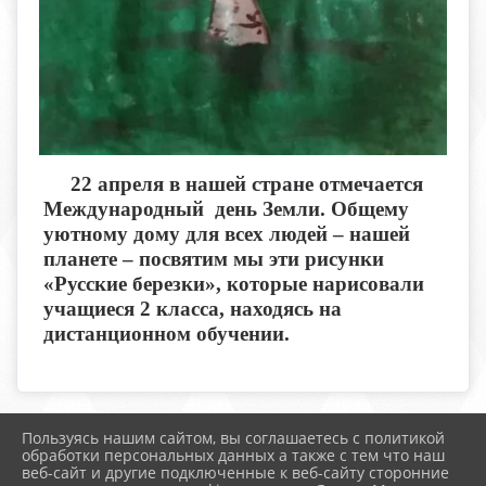
22 апреля в нашей стране отмечается
Международный день Земли. Общему
уютному дому для всех людей – нашей
планете – посвятим мы эти рисунки
«Русские березки», которые нарисовали
учащиеся 2 класса, находясь на
дистанционном обучении.
Пользуясь нашим сайтом, вы соглашаетесь с политикой
2026 г. boldschool-rostov.ru
обработки персональных данных а также с тем что наш
Вход
веб-сайт и другие подключенные к веб-сайту сторонние