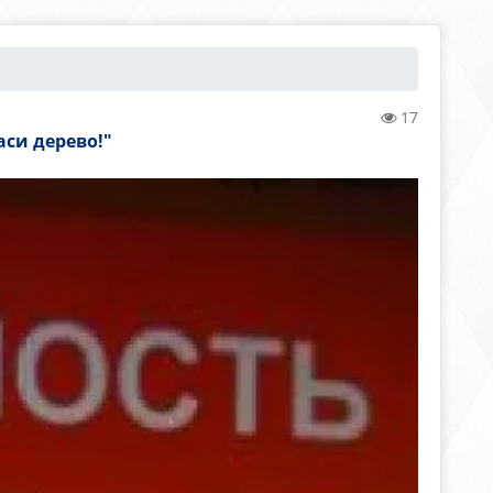
17
аси дерево!"