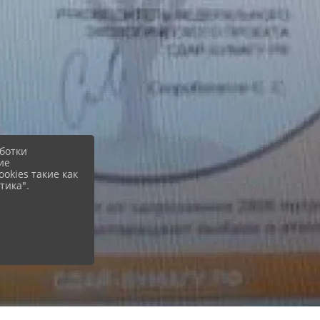
ботки
ие
okies такие как
тика".