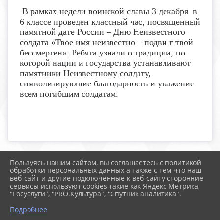
В рамках недели воинской славы 3 декабря в
6 классе проведен классный час, посвященный
памятной дате России – Дню Неизвестного
солдата «Твое имя неизвестно – подви г твой
бессмертен». Ребята узнали о традиции, по
которой нации и государства устанавливают
памятники Неизвестному солдату,
символизирующие благодарность и уважение
всем погибшим солдатам.
Пользуясь нашим сайтом, вы соглашаетесь с политикой
2026 г. boldschool-rostov.ru
обработки персональных данных а также с тем что наш
Вход
веб-сайт и другие подключенные к веб-сайту сторонние
Карта сайта
сервисы используют cookies такие как Яндекс Метрика,
Политика обработки персональных данных
"Госуслуги", "PRO.Культура", "Спутник аналитика".
Подробнее
Сделано на KubCMS