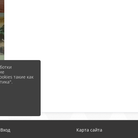
ботки
ие
okies такие как
тика".
Вход
Карта сайта