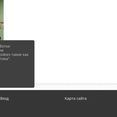
ботки
ие
okies такие как
тика".
Вход
Карта сайта