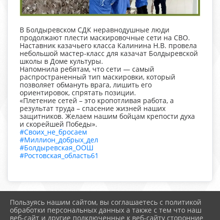
В Болдыревском СДК неравнодушные люди
продолжают плести маскировочные сети на СВО.
Наставник казачьего класса Калинина Н.В. провела
небольшой мастер-класс для казачат Болдыревской
школы в Доме культуры.
Напомнила ребятам, что сети — самый
распространенный тип маскировки, который
позволяет обмануть врага, лишить его
ориентировок, спрятать позиции.
«Плетение сетей – это кропотливая работа, а
результат труда – спасение жизней наших
защитников. Желаем нашим бойцам крепости духа
и скорейшей Победы».
#Своих_не_бросаем
#Миллион_добрых_дел
#Болдыревская_ООШ
#Ростовская_область61
Пользуясь нашим сайтом, вы соглашаетесь с политикой
2026 г. boldschool-rostov.ru
обработки персональных данных а также с тем что наш
Вход
веб-сайт и другие подключенные к веб-сайту сторонние