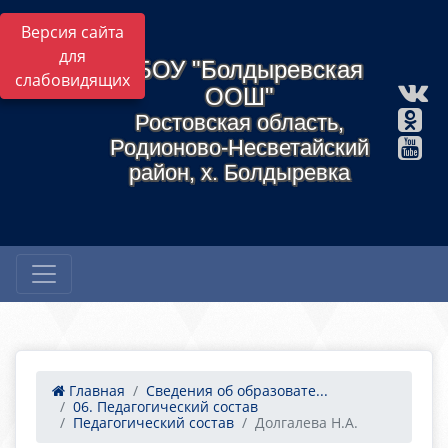
Версия сайта
для
МБОУ "Болдыревская
слабовидящих
ООШ"
Ростовская область,
Родионово-Несветайский
район, х. Болдыревка
Главная
Сведения об образовате...
06. Педагогический состав
Педагогический состав
Долгалева Н.А.