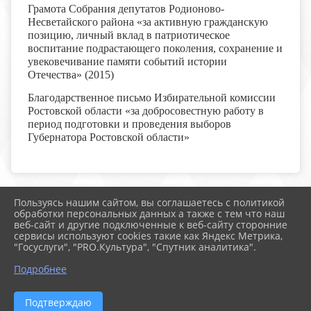
Грамота Собрания депутатов Родионово-
Несветайского района «за активную гражданскую
позицию, личный вклад в патриотическое
воспитание подрастающего поколения, сохранение и
увековечивание памяти событий истории
Отечества» (2015)
Благодарственное письмо Избирательной комиссии
Ростовской области «за добросовестную работу в
период подготовки и проведения выборов
Губернатора Ростовской области»
Пользуясь нашим сайтом, вы соглашаетесь с политикой
2026 г. boldschool-rostov.ru
обработки персональных данных а также с тем что наш
Вход
веб-сайт и другие подключенные к веб-сайту сторонние
Карта сайта
сервисы используют cookies такие как Яндекс Метрика,
Политика обработки персональных данных
"Госуслуги", "PRO.Культура", "Спутник аналитика".
Подробнее
Сделано на KubCMS
Разработка и поддержка
Подтверждаю