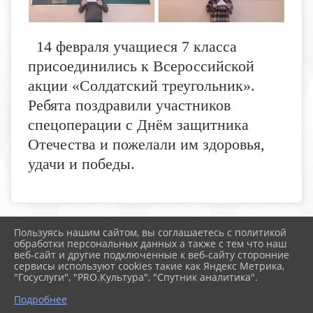
14 февраля учащиеся 7 класса
присоединились к Всероссийской
акции «Солдатский треугольник».
Ребята поздравили участников
спецоперации с Днём защитника
Отечества и пожелали им здоровья,
удачи и победы.
Пользуясь нашим сайтом, вы соглашаетесь с политикой
2026 г. boldschool-rostov.ru
обработки персональных данных а также с тем что наш
Вход
веб-сайт и другие подключенные к веб-сайту сторонние
Карта сайта
сервисы используют cookies такие как Яндекс Метрика,
Политика обработки персональных данных
"Госуслуги", "PRO.Культура", "Спутник аналитика".
Подробнее
Сделано на KubCMS