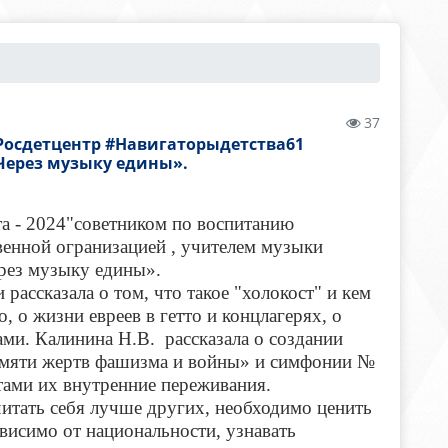
37
осдетцентр #Навигаторыдетства61
ерез музыку едины».
та - 2024"советником по воспитанию
енной огранизацией , учителем музыки
рез музыку едины».
ассказала о том, что такое "холокост" и кем
, о жизни евреев в гетто и концлагерях, о
ми. Калинина Н.В. рассказала о создании
мяти жертв фашизма и войны» и симфонии №
ами их внутренние переживания.
читать себя лучше других, необходимо ценить
висимо от национальности, узнавать