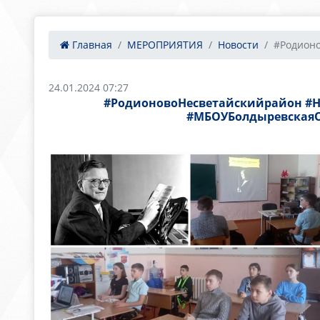
Главная
МЕРОПРИЯТИЯ
Новости
#Родионо
24.01.2024 07:27
#РодионовоНесветайскийрайон #Н
#МБОУБолдыревскаяО