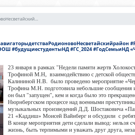
воНесветайский...
авигаторыдетстваРодионовоНесветайскийрайон #Р
ОШ #будущиестудентыНД #ГС_2024 #ГодСемьиНД «Ч
23 января в рамках "Недели памяти жертв Холокос
Трофиной М.Н, взаимодействию с детской обществ
Калининой Н.В. было проведено мероприятие «Че
Трофина М.Н. подготовила небольшие сообщения и р
он был "запущен", кем и когда было это прекращено
Нюрнбергском процессе над военными преступника
музыкальных произведений Д.Д. Шостаковича «Па
21 «Каддиш» Моисей Вайнберг и обсудили с ребят
В конце мероприятия дети сделали вывод: нельзя с
жизнь, быть терпимыми и уважать друг друга, неза