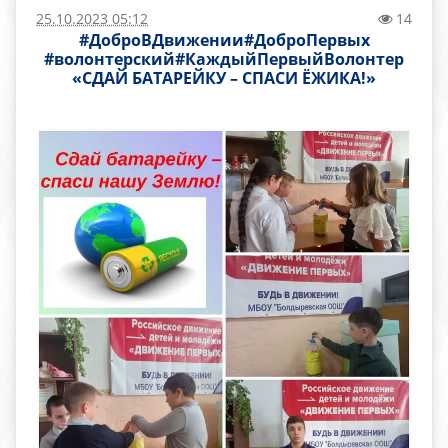
25.10.2023 05:12
14
#ДоброВДвижении#ДоброПервых
#волонтерский#КаждыйПервыйВолонтер
«СДАЙ БАТАРЕЙКУ – СПАСИ ЁЖИКА!»