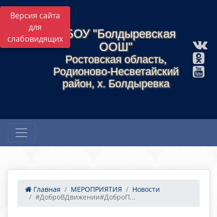
Версия сайта
для
МБОУ "Болдыревская
слабовидящих
ООШ"
Ростовская область,
Родионово-Несветайский
район, х. Болдыревка
Главная
МЕРОПРИЯТИЯ
Новости
#ДоброВДвижении#ДоброП...