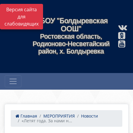
Версия сайта
для
МБОУ "Болдыревская
слабовидящих
ООШ"
Ростовская область,
Родионово-Несветайский
район, х. Болдыревка
Главная
МЕРОПРИЯТИЯ
Новости
«Летят года. За нами н...