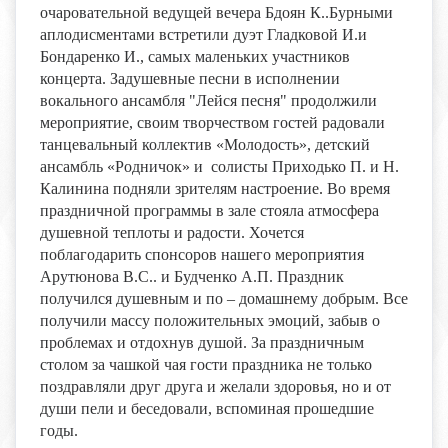
очаровательной ведущей вечера Бдоян К..Бурными
аплодисментами встретили дуэт Гладковой И.и
Бондаренко И., самых маленьких участников
концерта. Задушевные песни в исполнении
вокального ансамбля "Лейся песня" продолжили
мероприятие, своим творчеством гостей радовали
танцевальный коллектив «Молодость», детский
ансамбль «Родничок» и солисты Приходько П. и Н.
Калинина подняли зрителям настроение
.
Во время
праздничной программы в зале стояла атмосфера
душевной теплоты и радости. Хочется
поблагодарить спонсоров нашего мероприятия
Арутюнова В.С.. и Будченко А.П. Праздник
получился душевным и по – домашнему добрым. Все
получили массу положительных эмоций, забыв о
проблемах и отдохнув душой. За праздничным
столом за чашкой чая гости праздника не только
поздравляли друг друга и желали здоровья, но и от
души пели и беседовали, вспоминая прошедшие
годы.