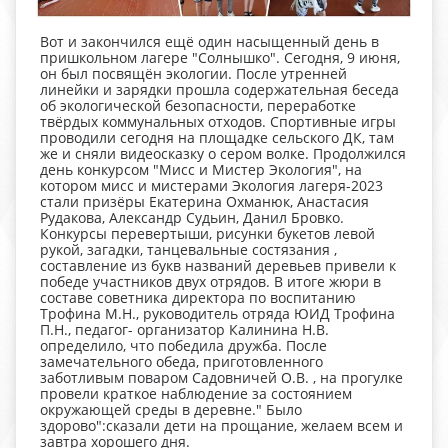
Вот и закончился ещё один насыщенный день в
пришкольном лагере "Солнышко". Сегодня, 9 июня,
он был посвящён экологии. После утренней
линейки и зарядки прошла содержательная беседа
об экологической безопасности, переработке
твёрдых коммунальных отходов. Спортивные игры
проводили сегодня на площадке сельского ДК, там
же и сняли видеосказку о сером волке. Продолжился
день конкурсом "Мисс и Мистер Экология", на
котором мисс и мистерами Экология лагеря-2023
стали призёры Екатерина Охманюк, Анастасия
Рудакова, Александр Судьин, Данил Бровко.
Конкурсы перевертыши, рисунки букетов левой
рукой, загадки, танцевальные состязания ,
составление из букв названий деревьев привели к
победе участников двух отрядов. В итоге жюри в
составе советника директора по воспитанию
Трофина М.Н., руководитель отряда ЮИД Трофина
П.Н., педагог- организатор Калинина Н.В.
определило, что победила дружба. После
замечательного обеда, приготовленного
заботливым поваром Садовничей О.В. , на прогулке
провели краткое наблюдение за состоянием
окружающей среды в деревне." Было
здорово":сказали дети на прощание, желаем всем и
завтра хорошего дня.