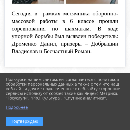
Сегодня в рамках месячника оборонно-
массовой работы в 6 классе прошли
соревнования по шахматам. В ходе
упорной борьбы был выявлен победитель:
Дроменко Данил, призёры – Добрышин
Владислав и Бесчастный Роман.
Пользуясь нашим сайтом, вы соглашаетесь с политикой
2026 г. boldschool-rostov.ru
обработки персональных данных а также с тем что наш
Вход
веб-сайт и другие подключенные к веб-сайту сторонние
Карта сайта
сервисы используют cookies такие как Яндекс Метрика,
Политика обработки персональных данных
"Госуслуги", "PRO.Культура", "Спутник аналитика".
Подробнее
Сделано на KubCMS
Разработка и поддержка
Подтверждаю