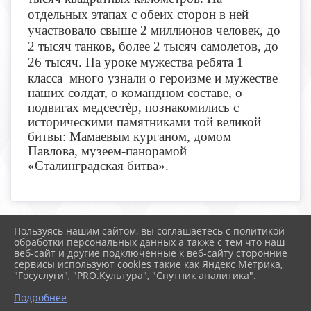
отдельных этапах с обеих сторон в ней
участвовало свыше 2 миллионов человек, до
2 тысяч танков, более 2 тысяч самолетов, до
26 тысяч. На
уроке мужества ребята 1
класса много узнали о героизме и мужестве
наших солдат, о командном составе, о
подвигах медсестѐр, познакомились с
историческими памятниками той великой
битвы: Мамаевым курганом, домом
Павлова, музеем-панорамой
«Сталинградская битва».
Пользуясь нашим сайтом, вы соглашаетесь с политикой
2026 г. boldschool-rostov.ru
обработки персональных данных а также с тем что наш
Вход
веб-сайт и другие подключенные к веб-сайту сторонние
Карта сайта
сервисы используют cookies такие как Яндекс Метрика,
Политика обработки персональных данных
"Госуслуги", "PRO.Культура", "Спутник аналитика".
Подробнее
Сделано на KubCMS