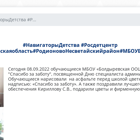
орыДетства​ #Р...
#НавигаторыДетства​ #Росдетцентр​
вскаяобласть#РодионовоНесветайскийрайон#МБОУ
Сегодня 08.09.2022 обучающиеся МБОУ «Болдыревская ООШ
"Спасибо за заботу", посвященной Дню специалиста админ
Обучающиеся нарисовали на асфальте перед школой цветн
надписью: «Спасибо за заботу». А также поздравили лучше
обеспечения Кириллову С.В., подарили цветы и фирменную