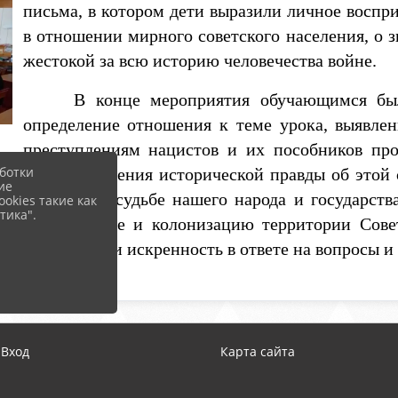
письма, в котором дети выразили личное воспр
в отношении мирного советского населения, о 
жестокой за всю историю человечества войне.
В конце мероприятия обучающимся были 
определение отношения к теме урока, выявле
преступлениям нацистов и их пособников про
ботки
цели сохранения исторической правды об этой
ие
возможной судьбе нашего народа и государств
okies такие как
тика".
порабощение и колонизацию территории Сове
активность и искренность в ответе на вопросы 
Вход
Карта сайта